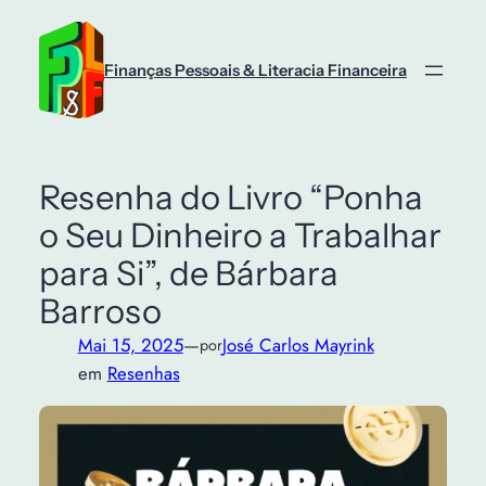
Saltar
para
o
Finanças Pessoais & Literacia Financeira
conteúdo
Resenha do Livro “Ponha
o Seu Dinheiro a Trabalhar
para Si”, de Bárbara
Barroso
Mai 15, 2025
—
José Carlos Mayrink
por
em
Resenhas