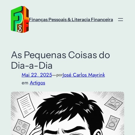
Saltar
para
o
Finanças Pessoais & Literacia Financeira
conteúdo
As Pequenas Coisas do
Dia-a-Dia
Mai 22, 2025
—
José Carlos Mayrink
por
em
Artigos