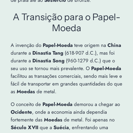
de prata até ao
Sestércio
de bronze.
A Transição para o Papel-
Moeda
A invenção do
Papel-Moeda
teve origem na
China
durante a
Dinastia Tang
(618-907 d.C.), mas foi
durante a
Dinastia Song
(960-1279 d.C.) que o
seu uso se tornou mais prevalente. O
Papel-Moeda
facilitou as transações comerciais, sendo mais leve e
fácil de transportar em grandes quantidades do que
as
Moedas
de metal.
O conceito de
Papel-Moeda
demorou a chegar ao
Ocidente
, onde a economia ainda dependia
fortemente das
Moedas
de metal. Foi apenas no
Século XVII
que a
Suécia
, enfrentando uma