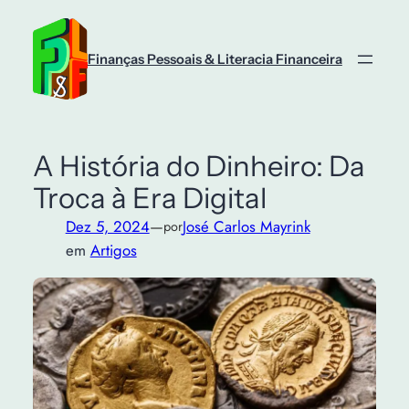
Saltar
para
o
Finanças Pessoais & Literacia Financeira
conteúdo
A História do Dinheiro: Da
Troca à Era Digital
Dez 5, 2024
—
José Carlos Mayrink
por
em
Artigos