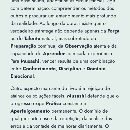
uma base sólida, adaptar-se às circunstâncias, agir
com determinação, compreender os métodos dos
outros e procurar um entendimento mais profundo
da realidade. Ao longo da obra, insiste que o
verdadeiro estratega não depende apenas da
Força
ou do
Talento
natural, mas sobretudo da
Preparação
contínua, da
Observação
atenta e da
capacidade de
Aprender
com cada experiência.
Para
Musashi
, vencer resulta de uma combinação
entre
Conhecimento
,
Disciplina
e
Domínio
Emocional
.
Outro aspecto marcante do livro é a rejeição de
atalhos ou soluções fáceis.
Musashi
defende que o
progresso exige
Prática
constante e
Aperfeiçoamento
permanente. O domínio de
qualquer arte nasce da repetição, da análise dos
erros e da vontade de melhorar diariamente. O