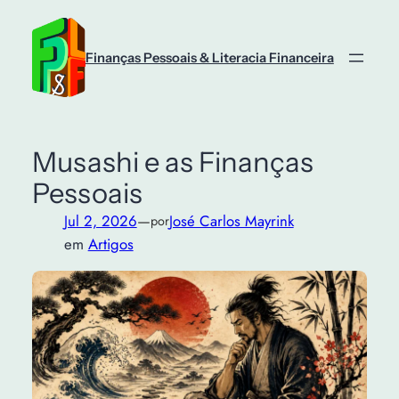
Saltar
para
o
Finanças Pessoais & Literacia Financeira
conteúdo
Musashi e as Finanças
Pessoais
Jul 2, 2026
—
José Carlos Mayrink
por
em
Artigos