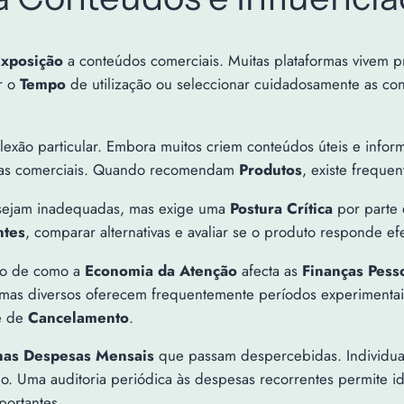
xposição
a conteúdos comerciais. Muitas plataformas vivem 
r o
Tempo
de utilização ou seleccionar cuidadosamente as co
xão particular. Embora muitos criem conteúdos úteis e info
erias comerciais. Quando recomendam
Produtos
, existe freque
s sejam inadequadas, mas exige uma
Postura Crítica
por parte 
ntes
, comparar alternativas e avaliar se o produto responde e
plo de como a
Economia da Atenção
afecta as
Finanças Pess
as diversos oferecem frequentemente períodos experimentais 
de de
Cancelamento
.
as Despesas Mensais
que passam despercebidas. Individual
. Uma auditoria periódica às despesas recorrentes permite iden
portantes.