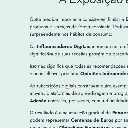
Outra medida importante consiste em limitar a
E
produtos e serviços de forma constante. Reduzi
surpreendente nos hábitos de consumo.
Os
Influenciadores Digitais
merecem uma refle
significativa de suas receitas provém de parc
Isto não significa que todas as recomendaçõe
é aconselhável procurar
Opiniões Independe
As subscrições digitais constituem outro exem
móveis, plataformas de aprendizagem e program
Adesão
contrasta, por vezes, com a dificulda
O resultado é a acumulação gradual de
Pequen
podem representar
Centenas de Euros
por ano
recursos para
Objectivos Financeiros
mais im