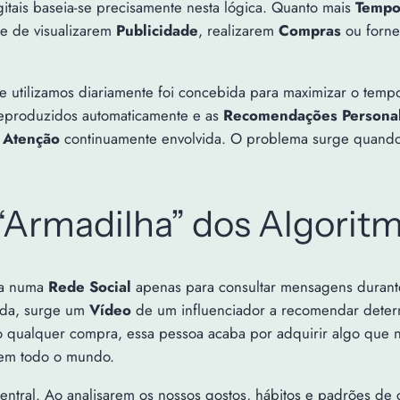
itais baseia-se precisamente nesta lógica. Quanto mais
Temp
de de visualizarem
Publicidade
, realizarem
Compras
ou forn
ue utilizamos diariamente foi concebida para maximizar o tempo
reproduzidos automaticamente e as
Recomendações Personal
a
Atenção
continuamente envolvida. O problema surge quando e
“Armadilha” dos Algorit
ra numa
Rede Social
apenas para consultar mensagens durant
ida, surge um
Vídeo
de um influenciador a recomendar deter
 qualquer compra, essa pessoa acaba por adquirir algo que n
 em todo o mundo.
tral. Ao analisarem os nossos gostos, hábitos e padrões de