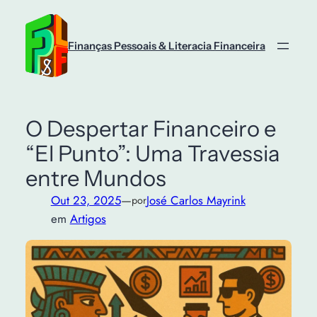
Saltar
para
o
Finanças Pessoais & Literacia Financeira
conteúdo
O Despertar Financeiro e
“El Punto”: Uma Travessia
entre Mundos
Out 23, 2025
—
José Carlos Mayrink
por
em
Artigos