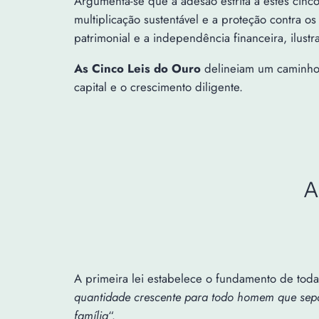
Argumenta-se que a adesão estrita a estes cinc
multiplicação sustentável e a proteção contra o
patrimonial e a independência financeira, ilust
As Cinco Leis do Ouro
delineiam um caminho 
capital e o crescimento diligente.
A
A primeira lei estabelece o fundamento de tod
quantidade crescente para todo homem que sepa
família
“.