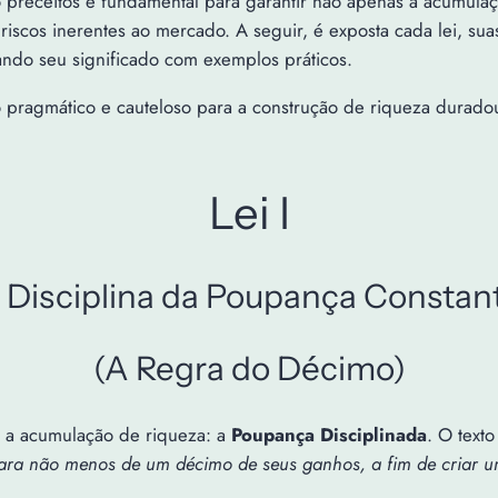
o preceitos é fundamental para garantir não apenas a acumula
s riscos inerentes ao mercado. A seguir, é exposta cada lei, su
rando seu significado com exemplos práticos.
pragmático e cauteloso para a construção de riqueza duradou
Lei I
 Disciplina da Poupança Constan
(A Regra do Décimo)
a a acumulação de riqueza: a
Poupança Disciplinada
. O text
ra não menos de um décimo de seus ganhos, a fim de criar um