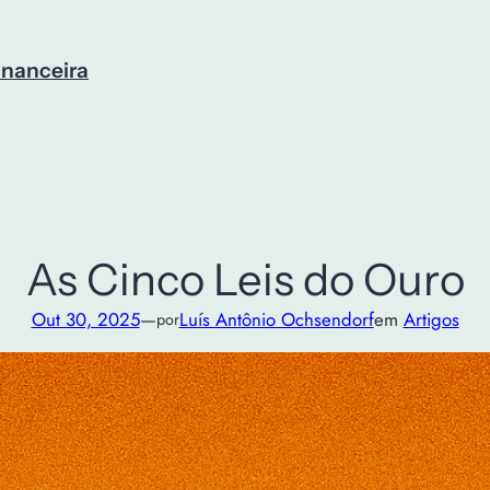
inanceira
As Cinco Leis do Ouro
Out 30, 2025
—
Luís Antônio Ochsendorf
em
Artigos
por