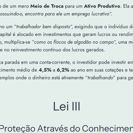
iro de um mero
Meio de Troca
para um
Ativo Produtivo
. Ela 
ossuindo-o, encontra para ele um emprego lucrativo
“.
omo um “
trabalhador bem disposto
“, exigindo que o indivíduo d
capital é alocado em investimentos que geram lucros ou rend
 multiplica-se “
como os flocos de algodão no campo
“, uma m
e no reinvestimento contínuo dos lucros gerados.
 parada em uma conta-corrente, o investidor pode investir em 
scimento médio de
4,5%
a
6,2%
ao ano em suas cotações e t
mplos onde o dinheiro está ativamente “
trabalhando
” para ge
Lei III
Proteção Através do Conhecime