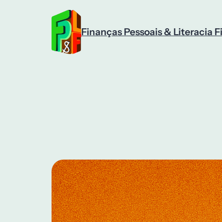
Saltar
para
o
Finanças Pessoais & Literacia F
conteúdo