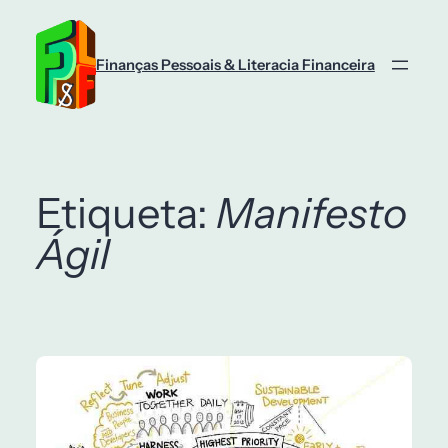
Saltar
para
o
Finanças Pessoais & Literacia Financeira
conteúdo
Etiqueta:
Manifesto
Ágil