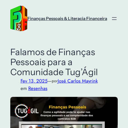
Saltar
para
o
Finanças Pessoais & Literacia Financeira
conteúdo
Falamos de Finanças
Pessoais para a
Comunidade Tug’Ágil
Fev 13, 2025
—
José Carlos Mayrink
por
em
Resenhas