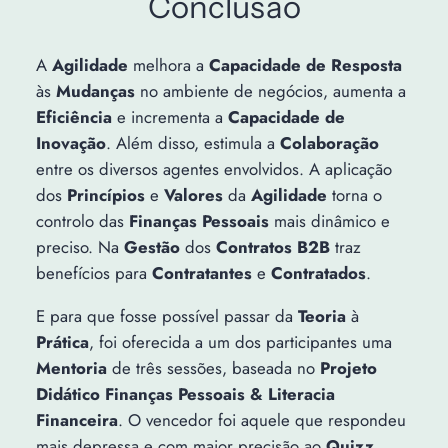
Conclusão
A
Agilidade
melhora a
Capacidade de Resposta
às
Mudanças
no ambiente de negócios, aumenta a
Eficiência
e incrementa a
Capacidade de
Inovação
. Além disso, estimula a
Colaboração
entre os diversos agentes envolvidos. A aplicação
dos
Princípios
e
Valores
da
Agilidade
torna o
controlo das
Finanças Pessoais
mais dinâmico e
preciso. Na
Gestão
dos
Contratos B2B
traz
benefícios para
Contratantes
e
Contratados
.
E para que fosse possível passar da
Teoria
à
Prática
, foi oferecida a um dos participantes uma
Mentoria
de três sessões, baseada no
Projeto
Didático Finanças Pessoais & Literacia
Financeira
. O vencedor foi aquele que respondeu
mais depressa e com maior precisão ao
Quizz