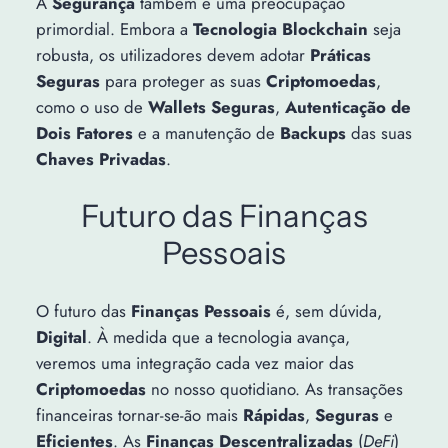
A
Segurança
também é uma preocupação
primordial. Embora a
Tecnologia Blockchain
seja
robusta, os utilizadores devem adotar
Práticas
Seguras
para proteger as suas
Criptomoedas
,
como o uso de
Wallets Seguras
,
Autenticação de
Dois Fatores
e a manutenção de
Backups
das suas
Chaves Privadas
.
Futuro das Finanças
Pessoais
O futuro das
Finanças Pessoais
é, sem dúvida,
Digital
. À medida que a tecnologia avança,
veremos uma integração cada vez maior das
Criptomoedas
no nosso quotidiano. As transações
financeiras tornar-se-ão mais
Rápidas
,
Seguras
e
Eficientes
. As
Finanças Descentralizadas
(
DeFi
)