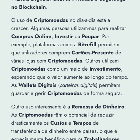
no Blockchain
.
O uso de
Criptomoedas
no dia-a-dia está a
crescer. Algumas pessoas utilizam-nas para realizar
Compras Online
,
Investir
ou
Poupar
. Por
exemplo, plataformas como a
Bitrefill
permitem
que utilizadores comprem
Cartões-Presente
de
várias lojas com
Criptomoedas
. Outros utilizam
Criptomoedas
como um meio de
Investimento
,
esperando que o valor aumente ao longo do tempo.
As
Wallets Digitais
(
carteiras digitais
) permitem
guardar e gerir
Criptomoedas
de forma segura.
Outro uso interessante é a
Remessa de Dinheiro
.
As
Criptomoedas
têm o potencial de reduzir
drasticamente os
Custos
e
Tempos
de
transferência de dinheiro entre países, o que é
especialmente benéfico para os
Trabalhadores