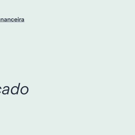
inanceira
cado