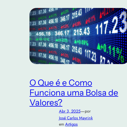
O Que é e Como
Funciona uma Bolsa de
Valores?
—
Abr 3, 2025
por
José Carlos Mayrink
em
Artigos