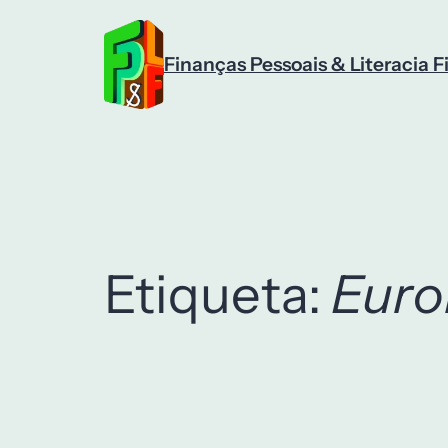
Saltar
para
o
Finanças Pessoais & Literacia F
conteúdo
Etiqueta:
Euro