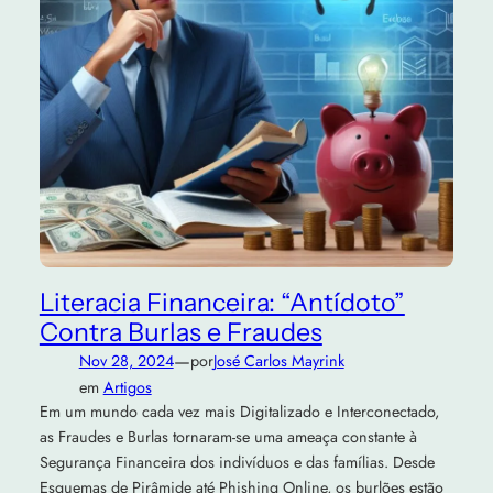
Literacia Financeira: “Antídoto”
Contra Burlas e Fraudes
—
Nov 28, 2024
por
José Carlos Mayrink
em
Artigos
Em um mundo cada vez mais Digitalizado e Interconectado,
as Fraudes e Burlas tornaram-se uma ameaça constante à
Segurança Financeira dos indivíduos e das famílias. Desde
Esquemas de Pirâmide até Phishing Online, os burlões estão