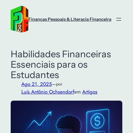
Saltar
para
o
Finanças Pessoais & Literacia Financeira
conteúdo
Habilidades Financeiras
Essenciais para os
Estudantes
Ago 21, 2025
—
por
Luís Antônio Ochsendorf
em
Artigos