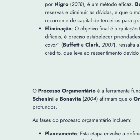
por
Nigro
(
2018
), é um método eficaz.
Bu
reservas e diminuir as dívidas, e que o 
recorrente de capital de terceiros para 
Eliminação
: O objetivo final é a quitaçã
difíceis, é preciso estabelecer prioridad
cavar
” (
Buffett
e
Clark
,
2007
), ressalta 
crédito, que leva ao ressentimento devido 
O
Processo Orçamentário
é a ferramenta fun
Schenini
e
Bonavita
(
2004
) afirmam que o
Or
profundos.
As fases do processo orçamentário incluem:
Planeamento
: Esta etapa envolve a defi