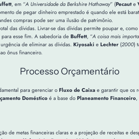
ffett
, em “
A Universidade da Berkshire Hathaway
” (
Pecaut
e
momento de pegar dinheiro emprestado é quando ele está bara
grandes compras pode ser uma ilusão de patrimônio.
o total das dívidas. Livrar-se das dívidas permite poupar e, com
es para esse fim. A sabedoria de
Buffett
, “
A coisa mais importa
a urgência de eliminar as dívidas.
Kiyosaki
e
Lechter
(
2000
) 
ao ônus financeiro.
Processo Orçamentário
damental para gerenciar o
Fluxo de Caixa
e garantir que os r
çamento Doméstico
é a base do
Planeamento Financeiro
,
nição de metas financeiras claras e a projeção de receitas e d