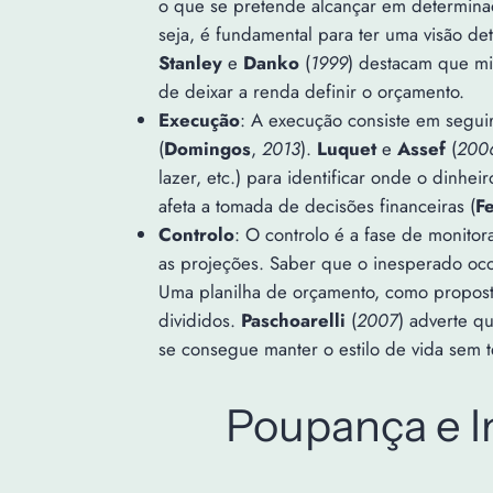
o que se pretende alcançar em determina
seja, é fundamental para ter uma visão det
Stanley
e
Danko
(
1999
) destacam que mi
de deixar a renda definir o orçamento.
Execução
: A execução consiste em seguir
(
Domingos
,
2013
).
Luquet
e
Assef
(
200
lazer, etc.) para identificar onde o dinhe
afeta a tomada de decisões financeiras (
Fe
Controlo
: O controlo é a fase de monito
as projeções. Saber que o inesperado oco
Uma planilha de orçamento, como propos
divididos.
Paschoarelli
(
2007
) adverte q
se consegue manter o estilo de vida sem t
Poupança e I