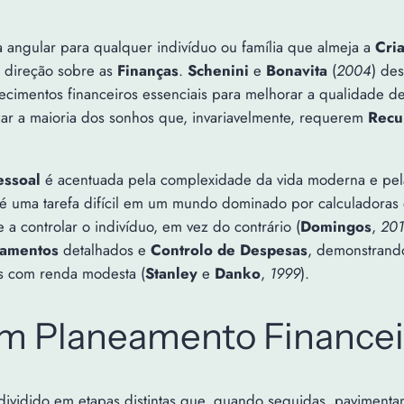
 angular para qualquer indivíduo ou família que almeja a
Cri
e direção sobre as
Finanças
.
Schenini
e
Bonavita
(
2004
) de
cimentos financeiros essenciais para melhorar a qualidade de
zar a maioria dos sonhos que, invariavelmente, requerem
Recu
essoal
é acentuada pela complexidade da vida moderna e pela
é uma tarefa difícil em um mundo dominado por calculadoras e c
 a controlar o indivíduo, em vez do contrário (
Domingos
,
20
amentos
detalhados e
Controlo de Despesas
, demonstrando
s com renda modesta (
Stanley
e
Danko
,
1999
).
um Planeamento Financei
dividido em etapas distintas que, quando seguidas, paviment