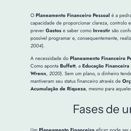
O
Planeamento Financeiro Pessoal
é a pedra
capacidade de proporcionar clareza, controlo 
prever
Gastos
e saber como
Investir
são conhe
possível programar e, consequentemente, reali
2004
).
A necessidade do
Planeamento Financeiro P
Como aponta
Buffett
, a
Educação Financeira
Wrenn
,
2020
). Sem um plano, o dinheiro tende
mantiveram seu status financeiro através de
Orç
Acumulação de Riqueza
, mesmo para aquele
Fases de 
Um
Planeamento Financeiro
eficaz pode ser 