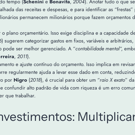
do tempo (
Schenini
e
Bonavita
,
2004
). Anotar tudo o que s
alhada das receitas e despesas, e para identificar as “frestas
lionários permanecem milionários porque fazem orçamentos de
 o plano orçamentário. Isso exige disciplina e a capacidade de
6
) sugerem categorizar gastos em fixos, variáveis e arbitrários,
iro pode ser melhor gerenciado. A “
contabilidade mental
“, emb
rreira
,
2011
).
ramento e ajuste contínuo do orçamento. Isso implica em revis
rre regularmente ajuda a levar esse dado em conta, reduzind
to por
Nigro
(
2018
), é crucial para obter um “
raio X exato
” da
ue confundir alto padrão de vida com riqueza é um erro comu
er que trabalhar.
nvestimentos: Multiplica