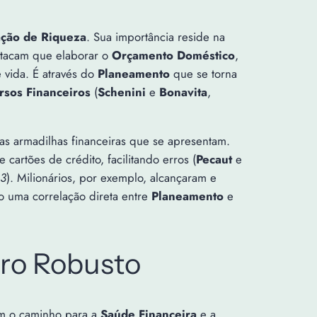
ação de Riqueza
. Sua importância reside na
stacam que elaborar o
Orçamento Doméstico
,
 vida. É através do
Planeamento
que se torna
rsos Financeiros
(
Schenini
e
Bonavita
,
s armadilhas financeiras que se apresentam.
artões de crédito, facilitando erros (
Pecaut
e
13
). Milionários, por exemplo, alcançaram e
 uma correlação direta entre
Planeamento
e
ro Robusto
am o caminho para a
Saúde Financeira
e a