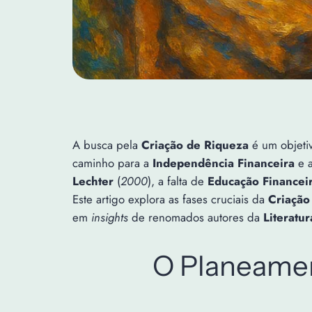
A busca pela
Criação de Riqueza
é um objetiv
caminho para a
Independência Financeira
e 
Lechter
(
2000
), a falta de
Educação Financei
Este artigo explora as fases cruciais da
Criação
em
insights
de renomados autores da
Literatur
O Planeamen