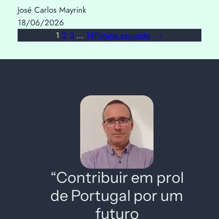
José Carlos Mayrink
18/06/2026
1
2
3
…
18
Página seguinte
→
“Contribuir em prol
de Portugal por um
futuro